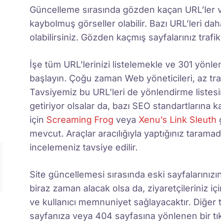
Güncelleme sırasında gözden kaçan URL’ler 
kaybolmuş görseller olabilir. Bazı URL’leri d
olabilirsiniz. Gözden kaçmış sayfalarınız traf
İşe tüm URL’lerinizi listelemekle ve 301 yönlen
başlayın. Çoğu zaman Web yöneticileri, az traf
Tavsiyemiz bu URL’leri de yönlendirme listesin
getiriyor olsalar da, bazı SEO standartlarına
için
Screaming Frog
veya
Xenu’s Link Sleuth
g
mevcut. Araçlar aracılığıyla yaptığınız taram
incelemeniz tavsiye edilir.
Site güncellemesi sırasında eski sayfalarınızın
biraz zaman alacak olsa da, ziyaretçileriniz iç
ve kullanıcı memnuniyet sağlayacaktır. Diğer 
sayfanıza veya 404 sayfasına yönlenen bir tıkl