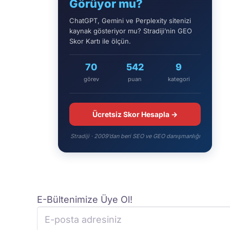
Görüyor mu?
ChatGPT, Gemini ve Perplexity sitenizi
kaynak gösteriyor mu? Stradiji’nin GEO
Skor Kartı ile ölçün.
70
542
9
görev
puan
kategori
Ücretsiz Skor Hesapla →
Stradiji · 2009’dan beri SEO ve GEO danışmanlığı
E-Bültenimize Üye Ol!