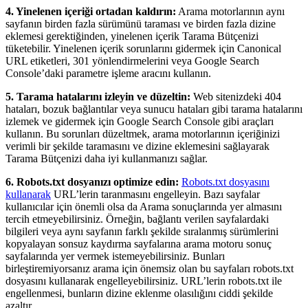
4. Yinelenen içeriği ortadan kaldırın:
Arama motorlarının aynı
sayfanın birden fazla sürümünü taraması ve birden fazla dizine
eklemesi gerektiğinden, yinelenen içerik Tarama Bütçenizi
tüketebilir. Yinelenen içerik sorunlarını gidermek için Canonical
URL etiketleri, 301 yönlendirmelerini veya Google Search
Console’daki parametre işleme aracını kullanın.
5. Tarama hatalarını izleyin ve düzeltin:
Web sitenizdeki 404
hataları, bozuk bağlantılar veya sunucu hataları gibi tarama hatalarını
izlemek ve gidermek için Google Search Console gibi araçları
kullanın. Bu sorunları düzeltmek, arama motorlarının içeriğinizi
verimli bir şekilde taramasını ve dizine eklemesini sağlayarak
Tarama Bütçenizi daha iyi kullanmanızı sağlar.
6. Robots.txt dosyanızı optimize edin:
Robots.txt dosyasını
kullanarak
URL’lerin taranmasını engelleyin. Bazı sayfalar
kullanıcılar için önemli olsa da Arama sonuçlarında yer almasını
tercih etmeyebilirsiniz. Örneğin, bağlantı verilen sayfalardaki
bilgileri veya aynı sayfanın farklı şekilde sıralanmış sürümlerini
kopyalayan sonsuz kaydırma sayfalarına arama motoru sonuç
sayfalarında yer vermek istemeyebilirsiniz. Bunları
birleştiremiyorsanız arama için önemsiz olan bu sayfaları robots.txt
dosyasını kullanarak engelleyebilirsiniz. URL’lerin robots.txt ile
engellenmesi, bunların dizine eklenme olasılığını ciddi şekilde
azaltır.