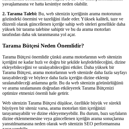
yavaşlamasına ve hatta kesintiye neden olabilir.
2. Tarama Talebi:
Bu, web sitenizin içeriğinin arama motorunun
gözündeki önemini ve tazeliğini ifade eder. Yüksek kaliteli, taze ve
düzenli olarak güncellenen içeriğe sahip web siteleri genellikle daha
yüksek bir tarama talebine sahiptir ve bu da arama motorları
tarafından daha sık taranmasına yol açar.
Tarama Bütçesi Neden Önemlidir?
Tarama Bütçesi önemlidir çünkü arama motorlarının web sitenizin
içeriğini ne kadar hızlı ve doğru bir şekilde keşfedebileceğini, dizine
ekleyebileceğini ve sıralayabileceğini etkiler. Daha yüksek bir
Tarama Bütçesi, arama motorlarının web sitenizde daha fazla sayfayı
tarayabileceği ve böylece daha fazla içeriğin dizine eklenip
sıralanabileceği anlamına gelir. Bu da web sitenizin görünürlüğünü
ve arama sıralamasını doğrudan etkileyerek Tarama Bütçenizi
optimize etmenizi önemli hale getirir.
Web sitenizin Tarama Bütçesi düşükse, özellikle büyük ve sürekli
büyüyen bir siteniz varsa, arama motorları tüm içeriğinizi
tarayamayabilir ve dizine ekleyemeyebilir. Bu durum, bazı sayfaların
dizine eklenmemesine veya güncellenen içeriğin arama sonuçlarına
yansıtılmamasına neden olarak web sitenizin SEO performansına
zarar verebilir.