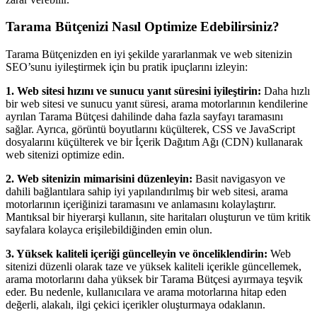
Tarama Bütçenizi Nasıl Optimize Edebilirsiniz?
Tarama Bütçenizden en iyi şekilde yararlanmak ve web sitenizin
SEO’sunu iyileştirmek için bu pratik ipuçlarını izleyin:
1. Web sitesi hızını ve sunucu yanıt süresini iyileştirin:
Daha hızlı
bir web sitesi ve sunucu yanıt süresi, arama motorlarının kendilerine
ayrılan Tarama Bütçesi dahilinde daha fazla sayfayı taramasını
sağlar. Ayrıca, görüntü boyutlarını küçülterek, CSS ve JavaScript
dosyalarını küçülterek ve bir İçerik Dağıtım Ağı (CDN) kullanarak
web sitenizi optimize edin.
2. Web sitenizin mimarisini düzenleyin:
Basit navigasyon ve
dahili bağlantılara sahip iyi yapılandırılmış bir web sitesi, arama
motorlarının içeriğinizi taramasını ve anlamasını kolaylaştırır.
Mantıksal bir hiyerarşi kullanın, site haritaları oluşturun ve tüm kritik
sayfalara kolayca erişilebildiğinden emin olun.
3. Yüksek kaliteli içeriği güncelleyin ve önceliklendirin:
Web
sitenizi düzenli olarak taze ve yüksek kaliteli içerikle güncellemek,
arama motorlarını daha yüksek bir Tarama Bütçesi ayırmaya teşvik
eder. Bu nedenle, kullanıcılara ve arama motorlarına hitap eden
değerli, alakalı, ilgi çekici içerikler oluşturmaya odaklanın.