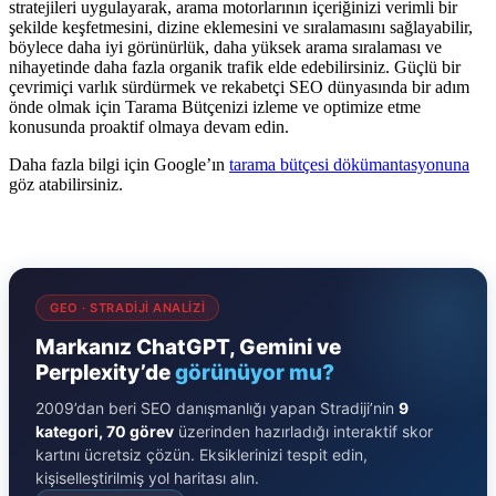
stratejileri uygulayarak, arama motorlarının içeriğinizi verimli bir
şekilde keşfetmesini, dizine eklemesini ve sıralamasını sağlayabilir,
böylece daha iyi görünürlük, daha yüksek arama sıralaması ve
nihayetinde daha fazla organik trafik elde edebilirsiniz. Güçlü bir
çevrimiçi varlık sürdürmek ve rekabetçi SEO dünyasında bir adım
önde olmak için Tarama Bütçenizi izleme ve optimize etme
konusunda proaktif olmaya devam edin.
Daha fazla bilgi için Google’ın
tarama bütçesi dökümantasyonuna
göz atabilirsiniz.
GEO · STRADIJI ANALIZI
Markanız ChatGPT, Gemini ve
Perplexity’de
görünüyor mu?
2009’dan beri SEO danışmanlığı yapan Stradiji’nin
9
kategori, 70 görev
üzerinden hazırladığı interaktif skor
kartını ücretsiz çözün. Eksiklerinizi tespit edin,
kişiselleştirilmiş yol haritası alın.