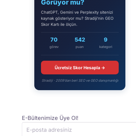
Görüyor mu?
ChatGPT, Gemini ve Perplexity sitenizi
kaynak gösteriyor mu? Stradiji’nin GEO
Skor Kartı ile ölçün.
70
542
9
görev
puan
kategori
Ücretsiz Skor Hesapla →
Stradiji · 2009’dan beri SEO ve GEO danışmanlığı
E-Bültenimize Üye Ol!