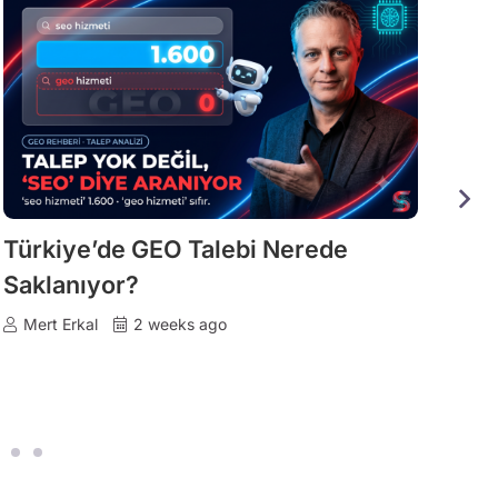
Türkiye’de GEO Talebi Nerede
Yapa
Saklanıyor?
İyisi
Kayn
Mert Erkal
2 weeks ago
Mert 