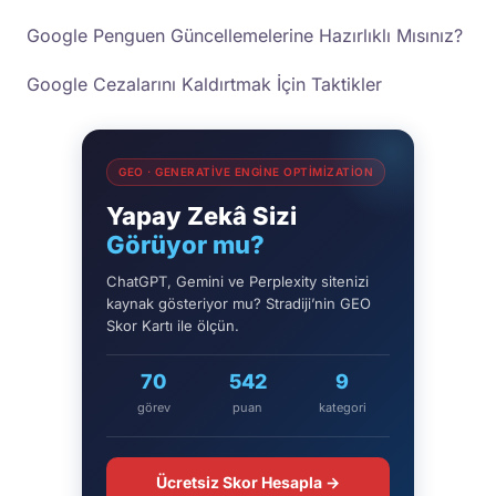
Araç
Google Penguen Güncellemelerine Hazırlıklı Mısınız?
Google Cezalarını Kaldırtmak İçin Taktikler
GEO · GENERATIVE ENGINE OPTIMIZATION
Yapay Zekâ Sizi
Görüyor mu?
ChatGPT, Gemini ve Perplexity sitenizi
kaynak gösteriyor mu? Stradiji’nin GEO
Skor Kartı ile ölçün.
70
542
9
görev
puan
kategori