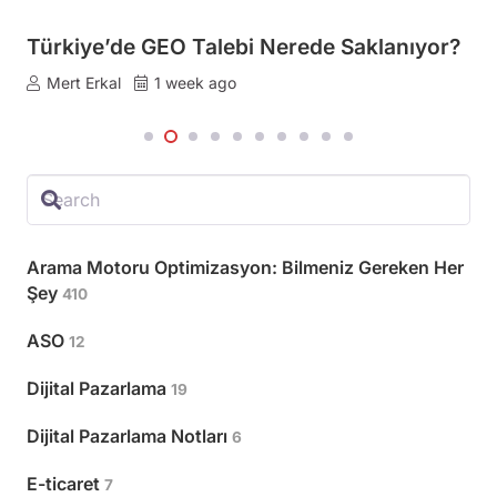
Yapay Zekâya 10 Sektörde “En İyisi”ni
Sordum: Türkçede Tarafsız Kaynak SIFIR
Mert Erkal
2 weeks ago
Arama Motoru Optimizasyon: Bilmeniz Gereken Her
Şey
410
ASO
12
Dijital Pazarlama
19
Dijital Pazarlama Notları
6