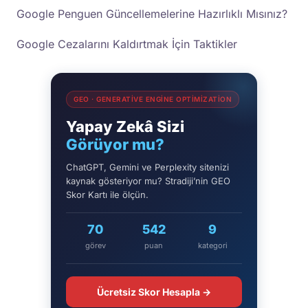
Google Penguen Güncellemelerine Hazırlıklı Mısınız?
Google Cezalarını Kaldırtmak İçin Taktikler
GEO · GENERATIVE ENGINE OPTIMIZATION
Yapay Zekâ Sizi
Görüyor mu?
ChatGPT, Gemini ve Perplexity sitenizi
kaynak gösteriyor mu? Stradiji’nin GEO
Skor Kartı ile ölçün.
70
542
9
görev
puan
kategori
Ücretsiz Skor Hesapla →