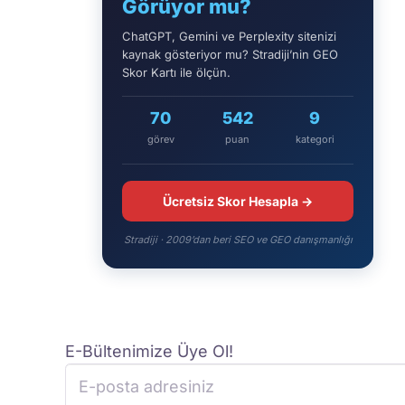
Görüyor mu?
ChatGPT, Gemini ve Perplexity sitenizi
kaynak gösteriyor mu? Stradiji’nin GEO
Skor Kartı ile ölçün.
70
542
9
görev
puan
kategori
Ücretsiz Skor Hesapla →
Stradiji · 2009’dan beri SEO ve GEO danışmanlığı
E-Bültenimize Üye Ol!