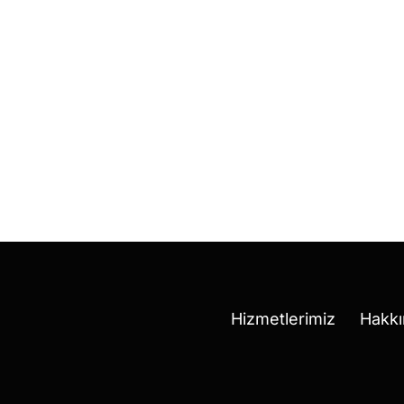
 İçerik
Yapay Zekâ Özetleri ile Yapay Z
 Çağı
Modu’na Beş Büyük Güncellem
Mert Erkal
3 months ago
Hizmetlerimiz
Hakkı