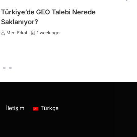
Türkiye’de GEO Talebi Nerede
Yapa
Saklanıyor?
İyisi
Kayn
Mert Erkal
1 week ago
Mert 
İletişim
Türkçe